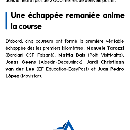
dans le final et plus de 2 000 mètres de dénivelé positif.
Une échappée remaniée anime
la course
D’abord, cinq coureurs ont formé la première véritable
échappée dès les premiers kilomètres :
Manuele Tarozzi
(Bardiani CSF Faizanè),
Mattia Bais
(Polti VisitMalta),
Jonas Geens
(Alpecin-Deceuninck),
Jardi Christiaan
van der Lee
(EF Education-EasyPost) et
Juan Pedro
López
(Movistar).