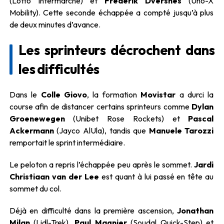
(Lotto Intermarché) et
Frederik Dversnes
(Uno-X
Mobility). Cette seconde échappée a compté jusqu’à plus
de deux minutes d’avance.
Les sprinteurs décrochent dans
les difficultés
Dans le
Colle Giovo
, la formation
Movistar
a durci la
course afin de distancer certains sprinteurs comme
Dylan
Groenewegen
(Unibet Rose Rockets) et
Pascal
Ackermann
(Jayco AlUla), tandis que
Manuele Tarozzi
remportait le sprint intermédiaire.
Le peloton a repris l’échappée peu après le sommet.
Jardi
Christiaan van der Lee
est quant à lui passé en tête au
sommet du col.
Déjà en difficulté dans la première ascension,
Jonathan
Milan
(Lidl-Trek),
Paul Magnier
(Soudal Quick-Step) et