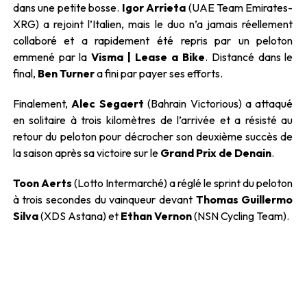
dans une petite bosse.
Igor Arrieta
(UAE Team Emirates-
XRG) a rejoint l’Italien, mais le duo n’a jamais réellement
collaboré et a rapidement été repris par un peloton
emmené par la
Visma | Lease a Bike
. Distancé dans le
final,
Ben Turner
a fini par payer ses efforts.
Finalement,
Alec Segaert
(Bahrain Victorious) a attaqué
en solitaire à trois kilomètres de l’arrivée et a résisté au
retour du peloton pour décrocher son deuxième succès de
la saison après sa victoire sur le
Grand Prix de Denain
.
Toon Aerts
(Lotto Intermarché) a réglé le sprint du peloton
à trois secondes du vainqueur devant
Thomas Guillermo
Silva
(XDS Astana) et
Ethan Vernon
(NSN Cycling Team).