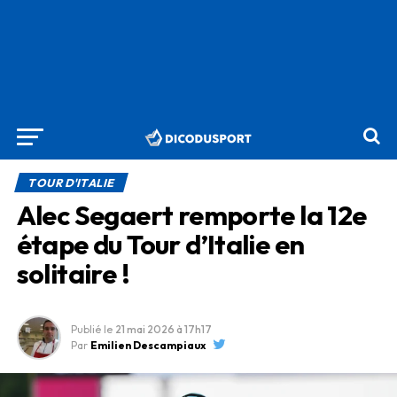
TOUR D'ITALIE
Alec Segaert remporte la 12e
étape du Tour d’Italie en
solitaire !
Publié le
21 mai 2026
à 17h17
Par
Emilien Descampiaux