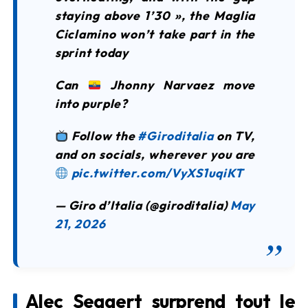
staying above 1’30 », the Maglia
Ciclamino won’t take part in the
sprint today
Can
Jhonny Narvaez move
into purple?
Follow the
#Giroditalia
on TV,
and on socials, wherever you are
pic.twitter.com/VyXS1uqiKT
— Giro d’Italia (@giroditalia)
May
21, 2026
Alec Segaert surprend tout le