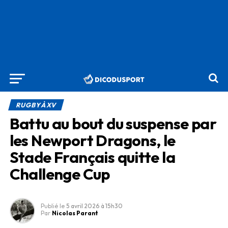
RUGBY À XV
Battu au bout du suspense par
les Newport Dragons, le
Stade Français quitte la
Challenge Cup
Publié le
5 avril 2026
à 15h30
Par
Nicolas Parant