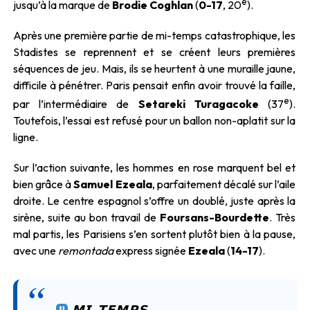
e
jusqu’à la marque de
Brodie Coghlan
(
0-17
, 20
).
Après une première partie de mi-temps catastrophique, les
Stadistes se reprennent et se créent leurs premières
séquences de jeu. Mais, ils se heurtent à une muraille jaune,
difficile à pénétrer. Paris pensait enfin avoir trouvé la faille,
e
par l’intermédiaire de
Setareki Turagacoke
(37
).
Toutefois, l’essai est refusé pour un ballon non-aplatit sur la
ligne.
Sur l’action suivante, les hommes en rose marquent bel et
bien grâce à
Samuel Ezeala
, parfaitement décalé sur l’aile
droite. Le centre espagnol s’offre un doublé, juste après la
sirène, suite au bon travail de
Foursans-Bourdette
. Très
mal partis, les Parisiens s’en sortent plutôt bien à la pause,
avec une
remontada
express signée
Ezeala
(
14-17
).
𝗠𝗜-𝗧𝗘𝗠𝗣𝗦