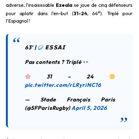
adverse, l’insaisissable
Ezeala
se joue de cinq défenseurs
e
pour aplatir dans l’en-but (
31-24
, 64
). Triplé pour
l’Espagnol !
63’ |
𝗘𝗦𝗦𝗔𝗜
Pas contents ? Triplé
31 – 24
pic.twitter.com/rLRyriNC16
— Stade Français Paris
(@SFParisRugby)
April 5, 2026