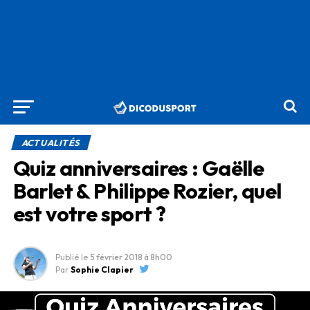
ACTUALITÉS
Quiz anniversaires : Gaëlle
Barlet & Philippe Rozier, quel
est votre sport ?
Publié le
5 février 2018
à 8h00
Par
Sophie Clapier