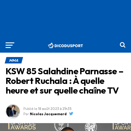
MMA
KSW 85 Salahdine Parnasse –
Robert Ruchala : À quelle
heure et sur quelle chaîne TV
Publié le
18 août 2023
à 21h35
Par
Nicolas Jacquemard