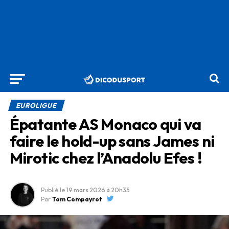
EUROLIGUE
Épatante AS Monaco qui va
faire le hold-up sans James ni
Mirotic chez l’Anadolu Efes !
Publié le
19 mars 2026
à 20h35
Par
Tom Compayrot