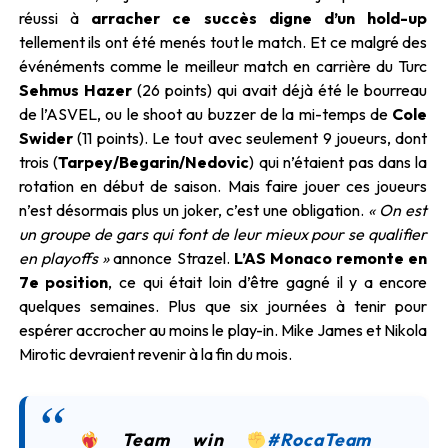
réussi à
arracher ce succès digne d’un hold-up
tellement ils ont été menés tout le match. Et ce malgré des
événéments comme le meilleur match en carrière du Turc
Sehmus Hazer
(26 points) qui avait déjà été le bourreau
de l’ASVEL, ou le shoot au buzzer de la mi-temps de
Cole
Swider
(11 points). Le tout avec seulement 9 joueurs, dont
trois (
Tarpey/Begarin/Nedovic
) qui n’étaient pas dans la
rotation en début de saison. Mais faire jouer ces joueurs
n’est désormais plus un joker, c’est une obligation.
« On est
un groupe de gars qui font de leur mieux pour se qualifier
en playoffs »
annonce Strazel.
L’AS Monaco remonte en
7e position
, ce qui était loin d’être gagné il y a encore
quelques semaines. Plus que six journées à tenir pour
espérer accrocher au moins le play-in. Mike James et Nikola
Mirotic devraient revenir à la fin du mois.
Team win
#RocaTeam