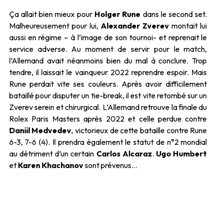
Ça allait bien mieux pour
Holger Rune
dans le second set.
Malheureusement pour lui,
Alexander Zverev
montait lui
aussi en régime – à l’image de son tournoi- et reprenait le
service adverse. Au moment de servir pour le match,
l’Allemand avait néanmoins bien du mal à conclure. Trop
tendre, il laissait le vainqueur 2022 reprendre espoir. Mais
Rune perdait vite ses couleurs. Après avoir difficilement
bataillé pour disputer un tie-break, il est vite retombé sur un
Zverev serein et chirurgical. L’Allemand retrouve la finale du
Rolex Paris Masters après 2022 et celle perdue contre
Daniil Medvedev
, victorieux de cette bataille contre Rune
6-3, 7-6 (4). Il prendra également le statut de n°2 mondial
au détriment d’un certain
Carlos Alcaraz
.
Ugo Humbert
et
Karen Khachanov
sont prévenus…