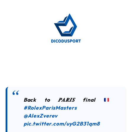
Back to 𝑷𝑨𝑹𝑰𝑺 final
#RolexParisMasters
@AlexZverev
pic.twitter.com/uyG2B31qm8