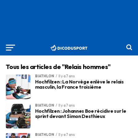
Tous les articles de "Relais hommes"
BIATHLON
Il y a 7 ans
Hochfilzen : La Norvège enlève le relais
masculin, la France troisième
BIATHLON
Il y a 7 ans
Hochfilzen : Johannes Boe récidive sur le
sprint devant Simon Desthieux
BIATHLON
Il y a 7 ans