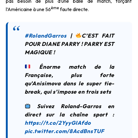
pas besoin de plus d’une balle de match, forçant
ème
l’Américaine à une 56
faute directe.
#RolandGarros
|
C’EST FAIT
POUR DIANE PARRY ! PARRY EST
MAGIQUE !
Énorme match de la
Française, plus forte
qu’Anisimova dans le super tie-
break, qui s’impose en trois sets
Suivez Roland-Garros en
direct sur la chaîne sport :
https://t.co/2YyyGIAfdo
pic.twitter.com/8AcdBnsTUF