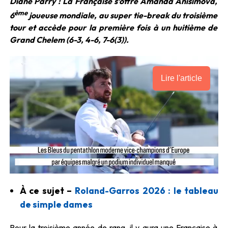
Diane Parry ! La Française s’offre Amanda Anisimova,
ème
6
joueuse mondiale, au super tie-break du troisième
tour et accède pour la première fois à un huitième de
Grand Chelem (6-3, 4-6, 7-6(3)).
Lire l'article
À ce sujet –
Roland-Garros 2026 : le tableau
de simple dames
Pour la troisième année de rang, il y aura une Française à