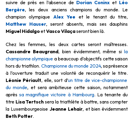
suivre de près en l’absence de
Dorian Coninx
et
Léo
Bergère
, les deux anciens champions du monde. Le
champion olympique
Alex Yee
et le tenant du titre,
Matthew Hauser
, seront absents, mais ses dauphins
Miguel Hidalgo
et
Vasco Vilaça
seront bien là.
Chez les femmes, les deux cartes seront maîtresses.
Cassandre Beaugrand
, bien évidemment, même si
la
championne olympique
a beaucoup d’objectifs cette saison
hors du triathlon.
Championne du monde 2024
, sa présence
à l’ouverture traduit une volonté de reconquérir le titre.
Léonie Périault
, elle, sort d’
un titre de vice-championne
du monde
, et sera ambitieuse cette saison, notamment
après
sa magnifique victoire à Hambourg
. La tenante du
titre
Lisa Tertsch
sera la triathlète à battre, sans compter
la Luxembourgeoise
Jeanne Lehair
, et bien évidemment
Beth Potter
.